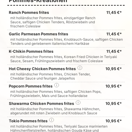
Pommes-Kreationen
Ranch Pommes frites
11,45 €*
mit holländischer Pommes frites, einzigartiger Ranch
Sauce, saftigen Chicken Tenders, Röstzwiebeln und
frischem Coleslaw
Garlic Parmesan Pommes frites
11,45 €*
mit holländischer Pommes frites, Knoblauch-Sauce, saftigen Chicken
Tenders und geriebenem italienischem Hartkäse
K-Chikin Pommes frites
11,45 €*
mit holländischer Pommes frites, Korean Fried Chicken in Teriyaki
Sauce, Sesam, Frühlingszwiebeln und frischem Coleslaw
Hot Cheesy Chicken Pommes frites
i
10,95 €*
mit holländischer Pommes frites, Chicken Tender,
Cheddar Sauce und feurigen Jalapeños
Popcorn Pommes frites
i
10,95 €*
mit holländischer Pommes frites, saftigen Chicken Pops,
Frühlingszwiebeln, Mais und Sauce hollandaise
Shawarma Chicken Pommes frites
i
10,95 €*
mit holländischer Pommes frites, Shawarma Hähnchen,
abgerundet mit roten Zwiebeln und Knoblauch Sauce
Tokio Pommes frites
i
10,95 €*
mit holländischer Pommes frites, Teriyaki Sauce marinierten
Hähnchenfiletstreifen, holländischen Gouda Käse und