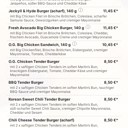
Jalapeños, süßer BBQ-Sauce und Cheddar Käse
Jeckyll & Hyde Burger (scharf), 140 g
i
11,45 €*
mit Big Chicken Filet im Brioche Brötchen, Coleslaw, scharfer
Samurai Sauce, Gewürzgurken und cremiger Mayonnaise
Fresh Avocado Big Chicken Burger, 140 g
i
11,45 €*
mit Big Chicken Filet im Brioche Brötchen, Coleslaw, Cheddar,
frischem Avocado, Guacamole Creme und cremiger Mayonnaise
O.G. Big Chicken Sandwich, 140 g
i
10,45 €*
mit Big Chickenfilet, Brioche-Brötchen, Eisbergsalat, cremiger
Mayonnaise, Tomate, Cheddarkäse
O.G. Chicken Tender Burger
8,50 €*
mit 2 x saftigen Chicken Tenders im soften Martin’s Bun,
knackigem Eisbergsalat, Tomate, Cheddar Käse und cremiger
Mayonnaise
BBQ Tender Burger
8,50 €*
mit 2 x saftigen Chicken Tenders im soften Martin’s Bun, rauchiger
BBQ-Sauce und cremiger Mayonnaise
Korean Sweet Chili Tender Burger
8,50 €*
mit 2 x saftigen Chicken Tenders im soften Martin’s Bun,
süß-scharfer Sweet Chili Sauce, cremiger Chipotle Mayonnaise,
Cheddar und Sesam
Chili Cheese Tender Burger (scharf)
8,50 €*
mit 2 x saftigen Chicken Tenders im soften Martin’s Bun,