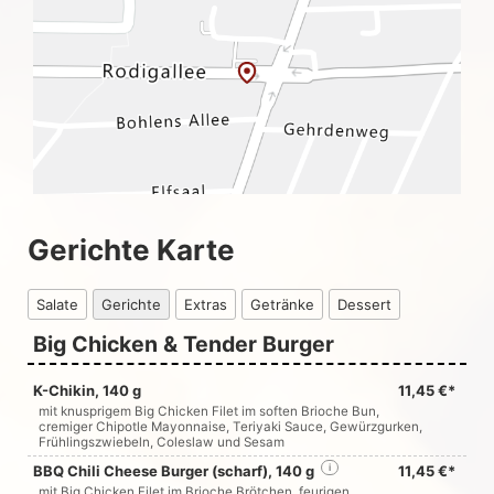
Gerichte Karte
Salate
Gerichte
Extras
Getränke
Dessert
Big Chicken & Tender Burger
K-Chikin, 140 g
11,45 €*
mit knusprigem Big Chicken Filet im soften Brioche Bun,
cremiger Chipotle Mayonnaise, Teriyaki Sauce, Gewürzgurken,
Frühlingszwiebeln, Coleslaw und Sesam
BBQ Chili Cheese Burger (scharf), 140 g
i
11,45 €*
mit Big Chicken Filet im Brioche Brötchen, feurigen