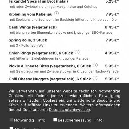
Frikandel Spezial im Brot (halal)
5,25 €*
mit roten Zwiebeln, cremiger Mayonnaise und Ketchup
Kibbeling vom Kabeljau
i
7,95 €*
mit Seelachs und Seehecht, im Backteig frittiert und Knoblauch Dip
Cauli Wings (vegetarisch)
6,45 €*
mit blanchierten Blumenkohlstücke und knuspriger BBQ-Panade
Spring Rolls, 3 Stück
7,95 €*
mit 3 x Rolls nach Wahl
Onion Rings (vegetarisch), 6 Stück
i
4,95 €*
mit frittierten Zwiebelringen in knuspriger Panade
Pickle & Cheese Bites (vegetarisch), 6 Stück
i
5,95 €*
mit Gewürzgurken und Zwiebelstücken in knuspriger Nacho-Panade
Chili Cheese Nuggets (vegetarisch), 6 Stück
i
5,95 €*
mit knusprigen Nuggets, gefüllt mit würzigem Käse
und angenehmer Chili-Schärfe
Wir verwenden auf unserer Website technisch notwendige
Cookies. Mit Deiner jederzeit widerruflichen Einwilligung
Mozzarella Sticks, 4 Stück
4,50 €*
setzen wir zudem Cookies ein, um wiederholte Besuche und
mit knusprig panierten Mozzarella Sticks und
Klicks auf Affiliate-Links zu erkennen. Weitere Informationen
zartschmelzendem Käsekern
findest Du in unseren
Datenschutzhinweisen
.
Jetzt hier bestellen
Notwendig
Info
Besuchermessung
Info