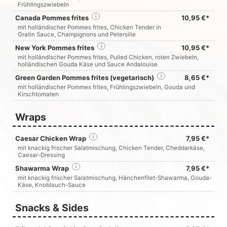
Frühlingszwiebeln
Canada Pommes frites
i
10,95 €*
mit holländischer Pommes frites, Chicken Tender in
Gratin Sauce, Champignons und Petersilie
New York Pommes frites
i
10,95 €*
mit holländischer Pommes frites, Pulled Chicken, roten Zwiebeln,
holländischen Gouda Käse und Sauce Andalouise
Green Garden Pommes frites (vegetarisch)
i
8,65 €*
mit holländischer Pommes frites, Frühlingszwiebeln, Gouda und
Kirschtomaten
Wraps
Caesar Chicken Wrap
i
7,95 €*
mit knackig frischer Salatmischung, Chicken Tender, Cheddarkäse,
Caesar-Dressing
Shawarma Wrap
i
7,95 €*
mit knackig frischer Salatmischung, Hänchenfilet-Shawarma, Gouda-
Käse, Knoblauch-Sauce
Snacks & Sides