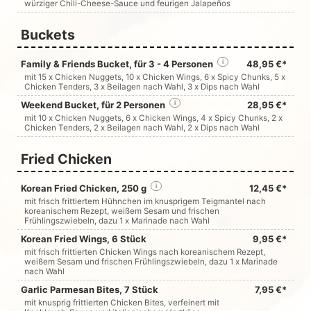
würziger Chili-Cheese-Sauce und feurigen Jalapeños
Buckets
Family & Friends Bucket, für 3 - 4 Personen
i
48,95 €*
mit 15 x Chicken Nuggets, 10 x Chicken Wings, 6 x Spicy Chunks, 5 x
Chicken Tenders, 3 x Beilagen nach Wahl, 3 x Dips nach Wahl
Weekend Bucket, für 2 Personen
i
28,95 €*
mit 10 x Chicken Nuggets, 6 x Chicken Wings, 4 x Spicy Chunks, 2 x
Chicken Tenders, 2 x Beilagen nach Wahl, 2 x Dips nach Wahl
Fried Chicken
Korean Fried Chicken, 250 g
i
12,45 €*
mit frisch frittiertem Hühnchen im knusprigem Teigmantel nach
koreanischem Rezept, weißem Sesam und frischen
Frühlingszwiebeln, dazu 1 x Marinade nach Wahl
Korean Fried Wings, 6 Stück
9,95 €*
mit frisch frittierten Chicken Wings nach koreanischem Rezept,
weißem Sesam und frischen Frühlingszwiebeln, dazu 1 x Marinade
nach Wahl
Garlic Parmesan Bites, 7 Stück
7,95 €*
mit knusprig frittierten Chicken Bites, verfeinert mit