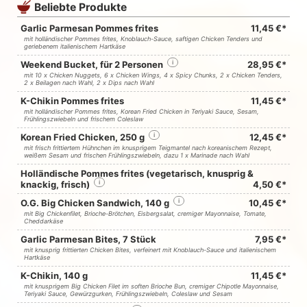
Beliebte Produkte
Garlic Parmesan Pommes frites
11,45 €*
mit holländischer Pommes frites, Knoblauch-Sauce, saftigen Chicken Tenders und
geriebenem italienischem Hartkäse
Weekend Bucket, für 2 Personen
i
28,95 €*
mit 10 x Chicken Nuggets, 6 x Chicken Wings, 4 x Spicy Chunks, 2 x Chicken Tenders,
2 x Beilagen nach Wahl, 2 x Dips nach Wahl
K-Chikin Pommes frites
11,45 €*
mit holländischer Pommes frites, Korean Fried Chicken in Teriyaki Sauce, Sesam,
Frühlingszwiebeln und frischem Coleslaw
Korean Fried Chicken, 250 g
i
12,45 €*
mit frisch frittiertem Hühnchen im knusprigem Teigmantel nach koreanischem Rezept,
weißem Sesam und frischen Frühlingszwiebeln, dazu 1 x Marinade nach Wahl
Holländische Pommes frites (vegetarisch, knusprig &
knackig, frisch)
i
4,50 €*
O.G. Big Chicken Sandwich, 140 g
i
10,45 €*
mit Big Chickenfilet, Brioche-Brötchen, Eisbergsalat, cremiger Mayonnaise, Tomate,
Cheddarkäse
Garlic Parmesan Bites, 7 Stück
7,95 €*
mit knusprig frittierten Chicken Bites, verfeinert mit Knoblauch-Sauce und italienischem
Hartkäse
K-Chikin, 140 g
11,45 €*
mit knusprigem Big Chicken Filet im soften Brioche Bun, cremiger Chipotle Mayonnaise,
Teriyaki Sauce, Gewürzgurken, Frühlingszwiebeln, Coleslaw und Sesam