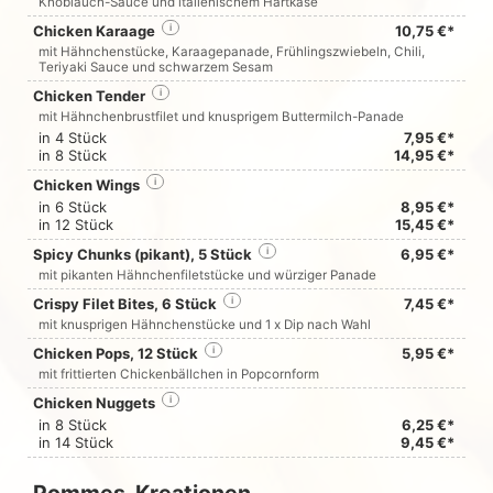
Knoblauch-Sauce und italienischem Hartkäse
Chicken Karaage
i
10,75 €*
mit Hähnchenstücke, Karaagepanade, Frühlingszwiebeln, Chili,
Teriyaki Sauce und schwarzem Sesam
Chicken Tender
i
mit Hähnchenbrustfilet und knusprigem Buttermilch-Panade
in 4 Stück
7,95 €*
in 8 Stück
14,95 €*
Chicken Wings
i
in 6 Stück
8,95 €*
in 12 Stück
15,45 €*
Spicy Chunks (pikant), 5 Stück
i
6,95 €*
mit pikanten Hähnchenfiletstücke und würziger Panade
Crispy Filet Bites, 6 Stück
i
7,45 €*
mit knusprigen Hähnchenstücke und 1 x Dip nach Wahl
Chicken Pops, 12 Stück
i
5,95 €*
mit frittierten Chickenbällchen in Popcornform
Chicken Nuggets
i
in 8 Stück
6,25 €*
in 14 Stück
9,45 €*